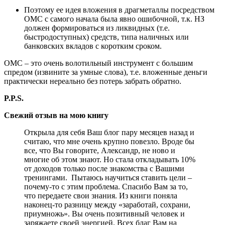
Поэтому ее идея вложения в драгметаллы посредством
ОМС с самого начала была явно ошибочной, т.к. НЗ
должен формироваться из ликвидных (т.е.
быстродоступных) средств, типа наличных или
банковских вкладов с коротким сроком.
ОМС – это очень волотильный инструмент с большим
спредом (извините за умные слова), т.е. вложенные деньги
практически нереально без потерь забрать обратно.
P
.
P
.
S
.
Свежий отзыв на мою книгу
Открыла для себя Ваш блог пару месяцев назад и
считаю, что мне очень крупно повезло. Вроде бы
все, что Вы говорите, Александр, не ново и
многие об этом знают. Но стала откладывать 10%
от доходов только после знакомства с Вашими
тренингами. Пытаюсь научиться ставить цели –
почему-то с этим проблема. Спасибо Вам за то,
что передаете свои знания. Из книги поняла
наконец-то разницу между «заработай, сохрани,
приумножь». Вы очень позитивный человек и
заряжаете своей энергией. Всех благ Вам на