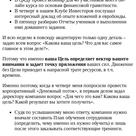
лайн курса по основам финансовой грамотности.
В четверг в нашем Клубе Инвесторов послушал
интересный доклад об опыте вложений в евробонды.
В пятницу разбираю Отчеты учеников о выполнении
ими домашнего задания.
И всю неделю я повсюду акцентирую только одну деталь –
задаю всем вопрос «Какова ваша цель? Что для вас самое
главное в этом деле?».
Потому что именно
ваша Цель определяет вектор вашего
внимания и задает точку приложения
ваших сил. Движение
без Цели приводит к напрасной трате ресурсов, в т.ч.
времени.
Именно поэтому, когда в четверг меня попросили провести
корпоративный «Денежный поток», я первым делом задал
директору компании вопрос «Для чего это вам? Какова ваша
цель? Какой результат вы хотите получить».
Судя по услышанному мною ответу, компании нужно
вначале составить План обучения сотрудников
(определить, чему именно их нужно обучить) и лишь
после этого заказывать соответствующие тренинги.