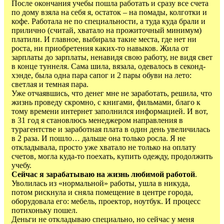
После окончания учебы пошла работать и сразу все счета
по дому взяла на себя я, остаток – на помады, колготки и
кофе. Работала не по специальности, а туда куда брали и
прилично (считай, хватало на прожиточный минимум)
платили. И главное, выбирала такие места, где нет ни
роста, ни приобретения каких-то навыков. Жила от
зарплаты до зарплаты, ненавидя свою работу, не видя свет
в конце туннеля. Сама шила, вязала, одевалось в секонд-
хэнде, была одна пара сапог и 2 пары обуви на лето:
светлая и темная пара.
Уже отчаявшись, что денег мне не заработать, решила, что
жизнь проведу скромно, с книгами, фильмами, благо к
тому времени интернет заполнился информацией. И вот,
в 31 год я становлюсь менеджером направления в
турагентстве и заработная плата в один день увеличилась
в 2 раза. И пошло… дальше она только росла. Я не
откладывала, просто уже хватало не только на оплату
счетов, могла куда-то поехать, купить одежду, продолжить
учебу.
Сейчас я зарабатываю на жизнь любимой работой
.
Уволилась из «нормальной» работы, ушла в никуда,
потом рискнула и сняла помещение в центре города,
оборудовала его: мебель, проектор, ноутбук. И процесс
потихоньку пошел.
Деньги не откладываю специально, но сейчас у меня