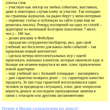
списка слов
– участвую как лектор на любых событиях, выставках,
даже в некоторых случая плачу за участие. Так попадаю
на страницы журналов, на радио берут у меня интервью
– перевожу статьи и публикую на сайте (сама еще не
решилась писать). Рекорд посещений на одну из статей –
аудитории из маленькой Болгарии (население 7 милл.
чел.) – 180 тыс.
– делаю рекламу в Фейсбуке
– предлагаю сотрудничество/бартер, вкл. даю свой
учебный зал бесплатно для каких-либо событий – так
привлекаю новый контингент
– сделала вечера интеллектуальных игр с идеей
привлекать лояльных клиентов, которые окончили курс и
больше им незачем вернуться ко мне, плюс привлечение
новой аудитории
– ищу учебный зал с большей площадью – расширяюсь
– даю гарантию возврата денег – т.е. гарантирую качество
продукта. За три года гарантией воспользовался один
человек (я предвидела ситуацию), плюс двое попросили
вернуть деньги за последние пропущенные занятия в
связи с отъездом или другими ангажементами
Почему в Москве сосредоточены все деньги?