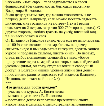
набежало 5 тыс. евро. Стала задумываться о своей
финансовой (без)грамотности, благодаря рассылкам
Владимира Никонова.
Знаю цену деньгам, там, где можно сэкономить, я не
потрачу денег. Например, если можно поехать отдыхать
дикарями, я на гостиницу не потрачу (так в Греции
отдыхаем по 2 недели, затратив 500-750 евро на двоих). С
другой стороны, люблю тратить на учебу, внешний вид,
т.е. инвестировать в себя.
От Владимира Никонова знаю, что я еще не использовала
на 100 % свои возможности заработать, например,
снимать видео и выкладывать в интернет, сделать записи
курсов и продавать фильмы, писать книги. Во первых,
страх: выбор помещения, сценарий к видео, убогое
присутствие перед камерой, а во вторых: как выйдет мой
учебный фильм, он сразу будет выложен в свободный
доступ, в Болгарии низкий уровень жизни (нет денег),
плюс сильно развито пиратство (ой, надеюсь Владимир
Никонов, не читает мой пост 🙂 ).
***
Что делаю для роста доходов?
– участвую в курсах А. Евстегнеева
– мотаю на ус советы В. Никонова
– постоянно делаю бесплатные презентации своих
курсов, вкл. в фирмах, с демонстрацией запоминания